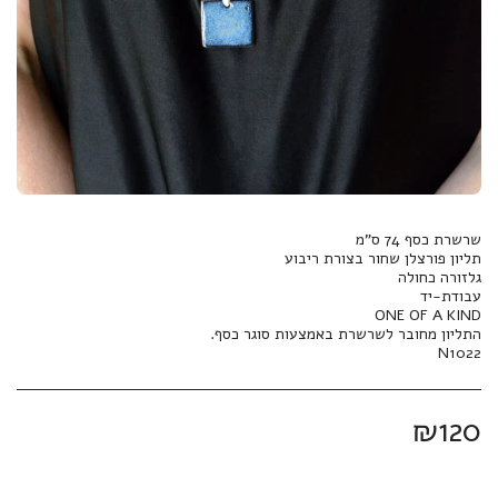
N1022
₪
120