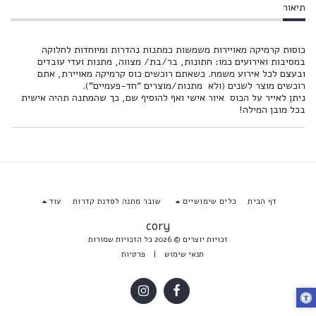
תיאור
כוסות קרמיקה מאויירות משמשות כמתנות נהדרות ומיוחדות לחלוקה
במסיבות ואירועים כמו: חתונות, בר/בת/ מצווה, מתנות ועדי עובדים
ובעצם לכל אירוע משמח. כשאתם רוכשים כוס קרמיקה מאויירת, אתם
רוכשים מוצר לשנים (ולא מתנות/מוצרים "חד-פעמיים").
ניתן לאייר על הכוס איור אישי ואף להוסיף שם, כך שהמתנה תהיה אישית
בכל מובן המילה!
דף הבית
כלים שימושיים
שובר מתנה לסדנת קדרות
עוד
cory
זכויות יוצרים © 2026 כל הזכויות שמורות
תנאי שימוש
|
פרטיות