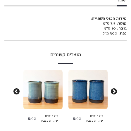
תיאור
מידות הכוס השתייה:
קוטר:
7.5 ס"מ
גובה:
10 ס"מ
נפח:
300 מ"ל
מוצרים קשורים
זוג כוסות
זוג כוסות
זוג כוסות
₪
90
₪
90
₪
90
שתייה בצבע
שתייה בצבע
שתייה בצ
כחול
פיסטוק
תכלת